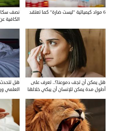
6 مواد كيميائية "ليست ضارة" كما تعتقد
نصف سكان ا
الكافية عن
هل يمكن أن تجف دموعنا؟.. تعرف على
هل تتحدث و
أطول مدة يمكن للإنسان أن يبكي خلالها
العلمي ورا