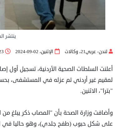
ينتشر ال
لندن- عربي21، وكالات
الإثنين، 02-09-2024
:23
أعلنت السلطات الصحية الأردنية، تسجيل أول إص
لمقيم غير أردني تم عزله في المستشفى، بحسب ما
"بترا"، الاثنين.
على شكل حبوب (طفح جلدي)، وهو حاليا في ال