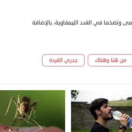
ى وتضخما في الغدد الليمفاوية، بالإضافة
من هنا وهناك
جدري القردة