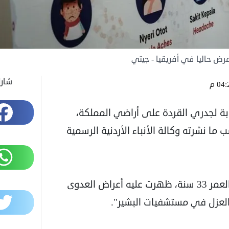
مرض حاليا في أفريقيا - جيتي
شار
04 م
Facebook
ابة لجدري القردة على أراضي المملكة،
 نشرته وكالة الأنباء الأردنية الرسمية
WhatsApp
وأضافت وزارة الصحة بأن "المصاب ذكر يبلغ من العمر 33 سنة، ظهرت عليه أعراض العدوى
Twitter
عزل في مستشفيات البشير".