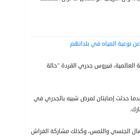
عن نوعية المياه في بلدانهم
حة العالمية، فيروس جدري القردة "حالة
اسم جدري القرود أول مرة عام 1958، عندما حدثت إصابتان لمرض شبيه بالجدري في
رك.
صال الجنسي واللمس، وكذلك مشاركة الفراش