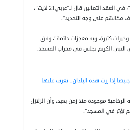
صاحب متجر أحذية مجاور لمسجد "سادات قريش"، في العقد الثمانين قال لـ"عربي21 لايت"،
وخيرات كثيرة، وبه معجزات دائمة"، وفق
م، النبي الكريم يجلس في محراب المسجد.
نبها إذا زرت هذه البلدان.. تعرف عليها
الرخامية موجودة منذ زمن بعيد، وأن الزلازل