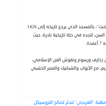
وقبل دقائق من صلاة الظهر، طافت "عربي21 لايت"، بالمسجد الذي يرجع تاريخه إلى 1426
السن، لتجده في حلة تاريخية نادرة، حيث
من زخارف ورسوم ونقوش الفن الإسلامي،
م، مع الأبواب والشبابيك والمنبر الخشبي
 ومهنة "العربجي" تندثر لصالح التروسيكل