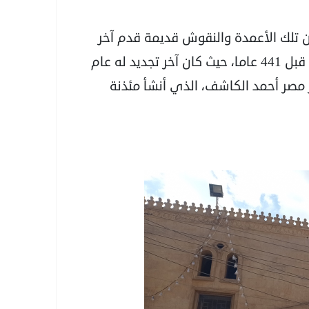
أن تلك الأعمدة والنقوش قديمة قدم آخر
تجديد للمسجد قبل نحو 4 قرون ونصف، وتحديدا قبل 441 عاما، حيث كان آخر تجديد له عام
مير مصر أحمد الكاشف، الذي أنشأ مئذنة