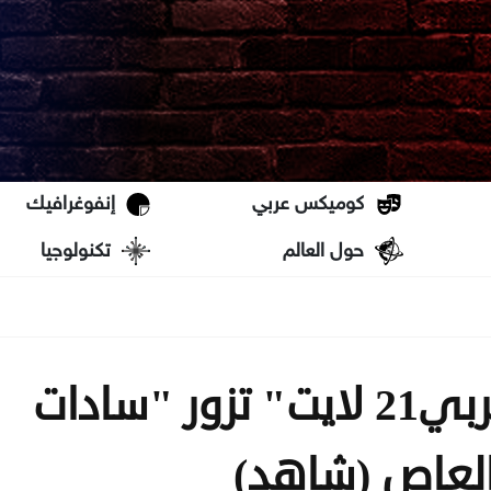
كوميكس عربي
إنفوغرافيك
حول العالم
تكنولوجيا
أقدم مساجد مصر | "عربي21 لايت" تزور "سادات
العاص (شاهد)