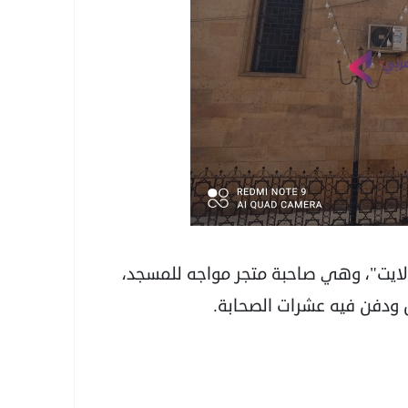
رج المسجد، تحدثت سيدة سبعينية لـ"عربي21 لايت"، وهي صاحبة متجر مواجه للمسجد،
ودفن فيه عشرات الصحابة.